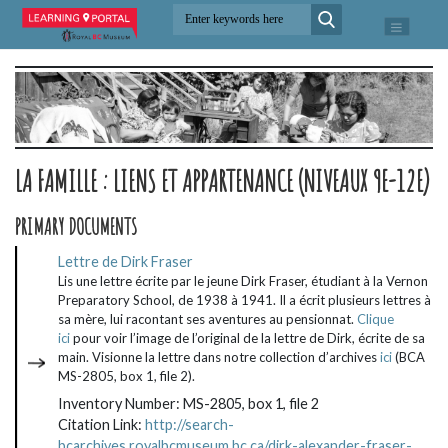
LA FAMILLE : LIENS ET APPARTENANCE (NIVEAUX 9E-12E)
PRIMARY DOCUMENTS
Lettre de Dirk Fraser
Lis une lettre écrite par le jeune Dirk Fraser, étudiant à la Vernon
Preparatory School, de 1938 à 1941. Il a écrit plusieurs lettres à
sa mère, lui racontant ses aventures au pensionnat.
Clique
ici
pour voir l’image de l’original de la lettre de Dirk, écrite de sa
main. Visionne la lettre dans notre collection d’archives
ici
(BCA
MS-2805, box 1, file 2).
Inventory Number: MS-2805, box 1, file 2
Citation Link:
http://search-
bcarchives.royalbcmuseum.bc.ca/dirk-alexander-fraser-