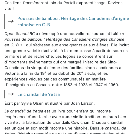
Ces liens t’emmèneront loin du Portail d’apprentissage. Reviens
vite !
Pousses de bambou : Héritage des Canadiens d’origine
chinoise en C.-B.
Open School BC
a développé une nouvelle ressource intitulée «
Pousses de bambou : Héritage des Canadiens d’origine chinoise
en C.-B.
», qui s’adresse aux enseignants et aux élèves. Elle inclut
une grande variété d’activités à faire en classe à partir de sources
primaires et de recherche. Les leçons se concentrent sur
d’importants événements qui ont marqué l’histoire des Sino-
Canadiens ; la vie quotidienne des familles sino-canadiennes à
e
e
Victoria, à la fin du 19
et au début du 20
siècle, et les
expériences vécues par ces communautés en matière
d’immigration au Canada, entre 1853 et 1923 et 1947 et 1960.
Le chandail de Yetsa
Écrit par Sylvia Olsen et illustré par Joan Larson.
Le chandail de Yetsa
est un livre pour enfant qui raconte
l’expérience d’une famille avec « une vieille tradition toujours bien
vivante : la fabrication de chandails Cowichan. Chaque chandail
est unique et son motif raconte une histoire. Dans
le chandail de
Yetsa
, l’histoire racontée en est une d’amour, d’acceptation et de