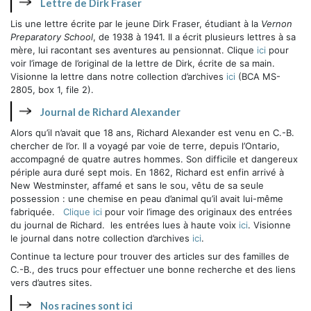
Lettre de Dirk Fraser
Lis une lettre écrite par le jeune Dirk Fraser, étudiant à la
Vernon
Preparatory School
, de 1938 à 1941. Il a écrit plusieurs lettres à sa
mère, lui racontant ses aventures au pensionnat. Clique
ici
pour
voir l’image de l’original de la lettre de Dirk, écrite de sa main.
Visionne la lettre dans notre collection d’archives
ici
(BCA MS-
2805, box 1, file 2).
Journal de Richard Alexander
Alors qu’il n’avait que 18 ans, Richard Alexander est venu en C.-B.
chercher de l’or. Il a voyagé par voie de terre, depuis l’Ontario,
accompagné de quatre autres hommes. Son difficile et dangereux
périple aura duré sept mois. En 1862, Richard est enfin arrivé à
New Westminster, affamé et sans le sou, vêtu de sa seule
possession : une chemise en peau d’animal qu’il avait lui-même
fabriquée.
Clique ici
pour voir l’image des originaux des entrées
du journal de Richard. les entrées lues à haute voix
ici
. Visionne
le journal dans notre collection d’archives
ici
.
Continue ta lecture pour trouver des articles sur des familles de
C.-B., des trucs pour effectuer une bonne recherche et des liens
vers d’autres sites.
Nos racines sont ici